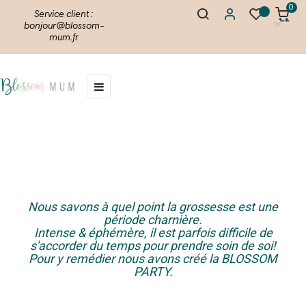
0
Service client :
bonjour@blossom-
mum.fr
Basculer
☰
la
navigation
Nous savons à quel point la grossesse est une
période charnière.
Intense & éphémère, il est parfois difficile de
s'accorder du temps pour prendre soin de soi!
Pour y remédier nous avons créé la BLOSSOM
PARTY.